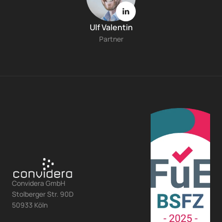
Ulf Valentin
Partner
Convidera GmbH
Stolberger Str. 90D
50933 Köln