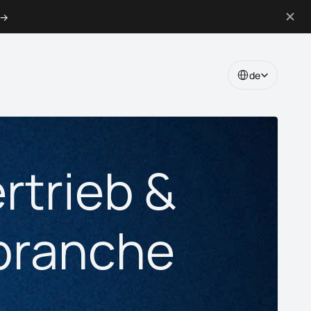
→
Select Language
de
rtrieb &
ubranche