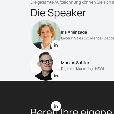
Die gesamte Aufzeichnung können Sie sich au
Die Speaker
Iris Aminzada
Leiterin Sales Excellence | Zeppe
Markus Sattler
Digitales Marketing | HEWI
Dr. Marvin Brundtke
Sales Planning and Strategy Spec
Bereit Ihre eigene