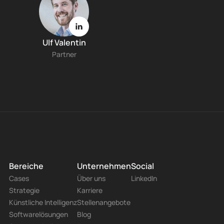
Ulf Valentin
Partner
Bereiche
Unternehmen
Social
Cases
Über uns
LinkedIn
Strategie
Karriere
Künstliche Intelligenz
Stellenangebote
Softwarelösungen
Blog