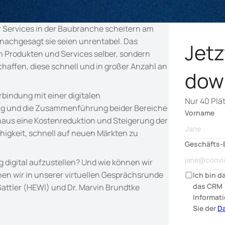
r Services in der Baubranche scheitern am 
 nachgesagt sie seien unrentabel. Das 
Jetz
n Produkten und Services selber, sondern 
affen, diese schnell und in großer Anzahl an 
dow
erbindung mit einer digitalen 
Nur 40 Plä
rung und die Zusammenführung beider Bereiche 
Vorname
inaus eine Kostenreduktion und Steigerung der 
ähigkeit, schnell auf neuen Märkten zu 
Geschäfts-E
 digital aufzustellen? Und wie können wir 
n wir in unserer virtuellen Gesprächsrunde 
Ich bin d
das CRM 
Sattler (HEWI) und Dr. Marvin Brundtke 
Informati
Sie der 
D