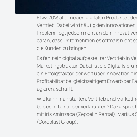
Etwa 70% aller neuen digitalen Produkte ode
Vertrieb. Dabei wird häufig den Innovationen
Problem liegt jedoch nicht an den innovative
daran, dass Unternehmen es oftmals nicht sch
die Kunden zu bringen.
Es fehlt ein digital aufgestellter Vertrieb in V
Marketingstruktur. Dabei ist die Digitalisie
ein Erfolgsfaktor, der weit über Innovation h
Profitabilität bei gleichzeitigem Erwerb der F
agieren, schafft.
Wie kann man starten, Vertrieb und Marketing
beides miteinander verknüpfen? Dazu spreche
mit Iris Aminzada (Zeppelin Rental), Markus 
(Coroplast Group).