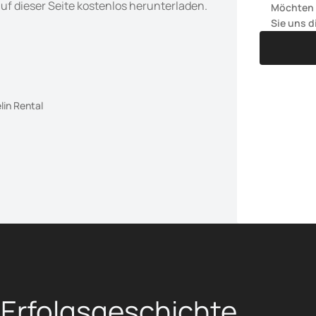
f dieser Seite kostenlos herunterladen.
Möchten S
Sie uns di
lin Rental
ialist | Coroplast Group
 Erfolgsgeschichte 