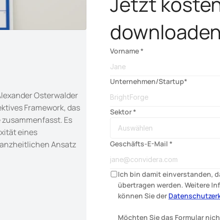
Jetzt kosten
downloaden
Vorname *
Unternehmen/Startup*
lexander Osterwalder 
ektives Framework, das 
Sektor *
e zusammenfasst. Es 
ität eines 
anzheitlichen Ansatz 
Geschäfts-E-Mail *
Ich bin damit einverstanden, 
übertragen werden. Weitere Inf
können Sie der 
Datenschutzer