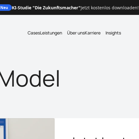
KI-Studie "Die Zukunftsmacher"
Jetzt kostenlos downloaden!
Neu
Cases
Leistungen
Über uns
Karriere
Insights
Model 