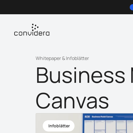
Whitepaper & Infoblätter
Business 
Canvas
 Infoblätter