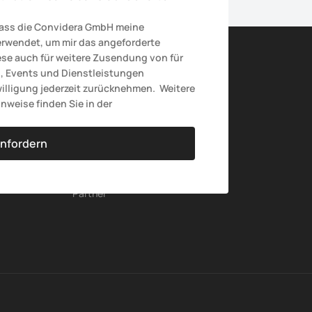
dass die Convidera GmbH meine 
rwendet, um mir das angeforderte 
e auch für weitere Zusendung von für 
, Events und Dienstleistungen 
illigung jederzeit zurücknehmen.  Weitere 
nweise finden Sie in der
nfordern
Ulf Valentin
Partner